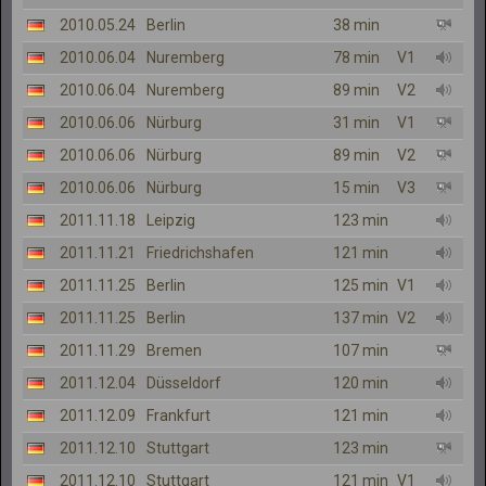
2010.05.24
Berlin
38 min
2010.06.04
Nuremberg
78 min
V1
2010.06.04
Nuremberg
89 min
V2
2010.06.06
Nürburg
31 min
V1
2010.06.06
Nürburg
89 min
V2
2010.06.06
Nürburg
15 min
V3
2011.11.18
Leipzig
123 min
2011.11.21
Friedrichshafen
121 min
2011.11.25
Berlin
125 min
V1
2011.11.25
Berlin
137 min
V2
2011.11.29
Bremen
107 min
2011.12.04
Düsseldorf
120 min
2011.12.09
Frankfurt
121 min
2011.12.10
Stuttgart
123 min
2011.12.10
Stuttgart
121 min
V1