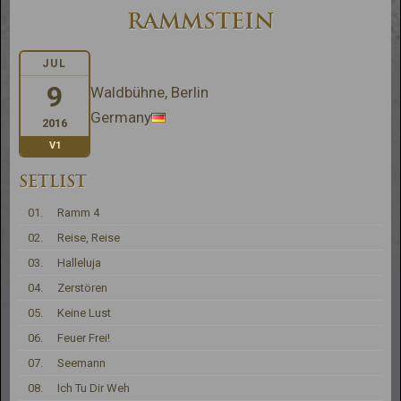
RAMMSTEIN
JUL
9
Waldbühne, Berlin
Germany
2016
V1
SETLIST
01.
Ramm 4
02.
Reise, Reise
03.
Halleluja
04.
Zerstören
05.
Keine Lust
06.
Feuer Frei!
07.
Seemann
08.
Ich Tu Dir Weh