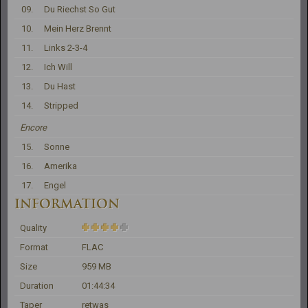
09.
Du Riechst So Gut
10.
Mein Herz Brennt
11.
Links 2-3-4
12.
Ich Will
13.
Du Hast
14.
Stripped
Encore
15.
Sonne
16.
Amerika
17.
Engel
INFORMATION
Quality
Format
FLAC
Size
959 MB
Duration
01:44:34
Taper
retwas