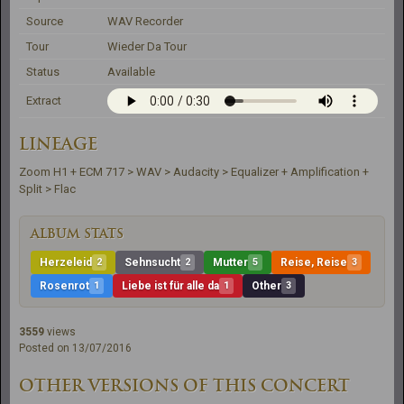
Source
WAV Recorder
Tour
Wieder Da Tour
Status
Available
Extract
LINEAGE
Zoom H1 + ECM 717 > WAV > Audacity > Equalizer + Amplification + 
Split > Flac
ALBUM STATS
Herzeleid
2
Sehnsucht
2
Mutter
5
Reise, Reise
3
Rosenrot
1
Liebe ist für alle da
1
Other
3
3559
views
Posted on 13/07/2016
OTHER VERSIONS OF THIS CONCERT