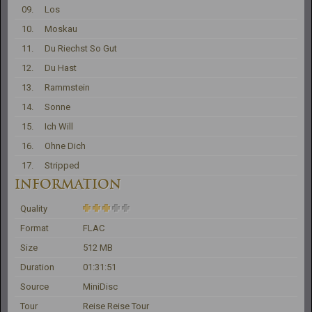
09.
Los
10.
Moskau
11.
Du Riechst So Gut
12.
Du Hast
13.
Rammstein
14.
Sonne
15.
Ich Will
16.
Ohne Dich
17.
Stripped
INFORMATION
Quality
Format
FLAC
Size
512 MB
Duration
01:31:51
Source
MiniDisc
Tour
Reise Reise Tour