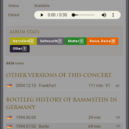
Status
Available
Extract
ALBUM STATS
Herzeleid
2
Sehnsucht
1
Mutter
5
Reise, Reise
8
Other
1
4434
views
OTHER VERSIONS OF THIS CONCERT
2004.12.10
Frankfurt
111 min
V1
BOOTLEG HISTORY OF RAMMSTEIN IN
GERMANY
1994.00.00
29 min
1994.07.02
Berlin
69 min