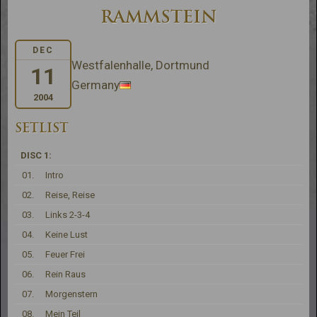
RAMMSTEIN
DEC
Westfalenhalle, Dortmund
11
Germany
2004
SETLIST
DISC 1:
01.
Intro
02.
Reise, Reise
03.
Links 2-3-4
04.
Keine Lust
05.
Feuer Frei
06.
Rein Raus
07.
Morgenstern
08.
Mein Teil