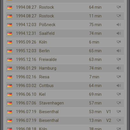
1994.08.27
Rostock
64 min
1994.08.27
Rostock
11 min
1994.12.03
Pößneck
75 min
1994.12.31
Saalfeld
74 min
1995.09.26
Köln
6 min
1995.12.03
Berlin
65 min
1995.12.16
Freiwalde
63 min
1996.01.29
Hamburg
74 min
1996.02.16
Riesa
7 min
1996.03.02
Cottbus
64 min
1996.06.10
Kiel
69 min
1996.07.06
Stavenhagen
57 min
1996.07.19
Biesenthal
53 min
V1
1996.07.19
Biesenthal
13 min
V2
1996.08.18
Köln
38 min