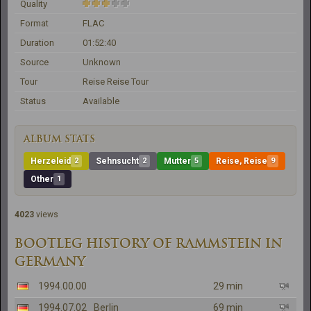
Quality
Format
FLAC
Duration
01:52:40
Source
Unknown
Tour
Reise Reise Tour
Status
Available
ALBUM STATS
Herzeleid
2
Sehnsucht
2
Mutter
5
Reise, Reise
9
Other
1
4023
views
BOOTLEG HISTORY OF RAMMSTEIN IN
GERMANY
1994.00.00
29 min
1994.07.02
Berlin
69 min