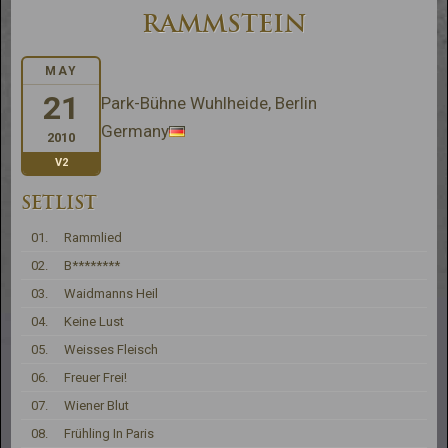
RAMMSTEIN
MAY
21
Park-Bühne Wuhlheide, Berlin
Germany
2010
V2
SETLIST
01.
Rammlied
02.
B********
03.
Waidmanns Heil
04.
Keine Lust
05.
Weisses Fleisch
06.
Freuer Frei!
07.
Wiener Blut
08.
Frühling In Paris