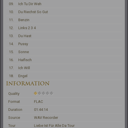
09.
Ich Tu Dir Weh
10.
Du Riechst So Gut
11.
Benzin
12.
Links 2 3 4
13.
Du Hast
14.
Pussy
15.
Sonne
16.
Haifisch
17.
Ich Will
18.
Engel
INFORMATION
Quality
Format
FLAC
Duration
01:44:14
Source
WAV Recorder
Tour
Liebe Ist Für Alle Da Tour