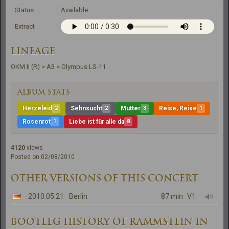
Status
Available
Extract
LINEAGE
OKM II (R) > A3 > Olympus LS-11
ALBUM STATS
Herzeleid
2
Sehnsucht
2
Mutter
3
Reise, Reise
1
Rosenrot
1
Liebe ist für alle da
8
4120
views
Posted on 02/08/2010
OTHER VERSIONS OF THIS CONCERT
2010.05.21
Berlin
87 min
V1
BOOTLEG HISTORY OF RAMMSTEIN IN