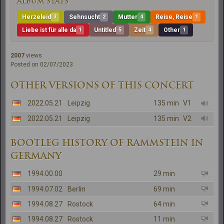
ALBUM STATS
Herzeleid
3
Sehnsucht
2
Mutter
4
Reise, Reise
1
Liebe ist für alle da
1
Untitled
5
Zeit
4
Other
1
2007
views
Posted on 02/07/2023
OTHER VERSIONS OF THIS CONCERT
2022.05.21
Leipzig
135 min
V1
2022.05.21
Leipzig
135 min
V2
BOOTLEG HISTORY OF RAMMSTEIN IN
GERMANY
1994.00.00
29 min
1994.07.02
Berlin
69 min
1994.08.27
Rostock
64 min
1994.08.27
Rostock
11 min