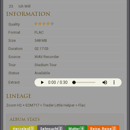
23.
Ich Will
INFORMATION
Quality
Format
FLAC
Size
548 MB
Duration
02:17:03
Source
WAV Recorder
Tour
Stadium Tour
Status
Available
Extract
LINEAGE
Zoom H2 + ECM717 > Trader Little Helper > Flac
ALBUM STATS
Herzeleid
3
Sehnsucht
2
Mutter
4
Reise, Reise
2