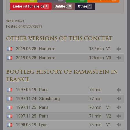
Liebe ist für alle da
1
Untitled
8
Other
1
2656
views
Posted on 01/07/2019
OTHER VERSIONS OF THIS CONCERT
2019.06.28
Nanterre
137 min
V1
2019.06.28
Nanterre
126 min
V3
BOOTLEG HISTORY OF RAMMSTEIN IN
FRANCE
1997.06.19
Paris
75 min
1997.11.24
Strasbourg
77 min
1997.11.25
Paris
70 min
V1
1997.11.25
Paris
71 min
V2
1998.05.19
Lyon
75 min
V1