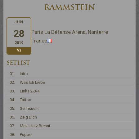
RAMMSTEIN
JUN
28
Paris La Défense Arena, Nanterre
France
2019
V2
SETLIST
01.
Intro
02.
Was Ich Liebe
03.
Links 2-3-4
04.
Tattoo
05.
Sehnsucht
06.
Zeig Dich
07.
Mein Herz Brennt
08.
Puppe