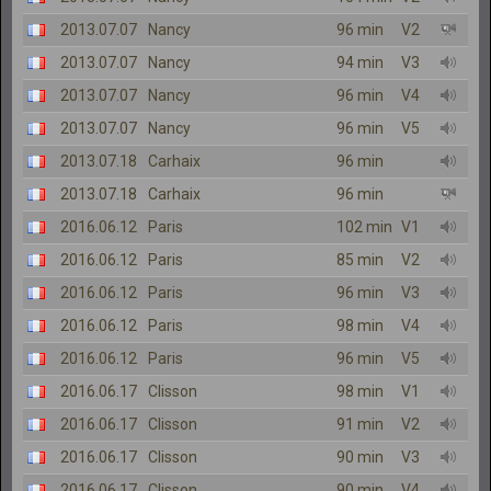
2013.07.07
Nancy
96 min
V2
2013.07.07
Nancy
94 min
V3
2013.07.07
Nancy
96 min
V4
2013.07.07
Nancy
96 min
V5
2013.07.18
Carhaix
96 min
2013.07.18
Carhaix
96 min
2016.06.12
Paris
102 min
V1
2016.06.12
Paris
85 min
V2
2016.06.12
Paris
96 min
V3
2016.06.12
Paris
98 min
V4
2016.06.12
Paris
96 min
V5
2016.06.17
Clisson
98 min
V1
2016.06.17
Clisson
91 min
V2
2016.06.17
Clisson
90 min
V3
2016.06.17
Clisson
90 min
V4