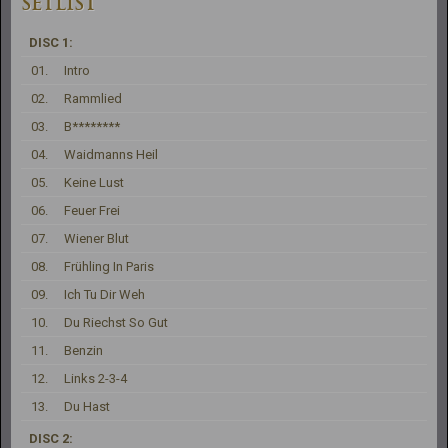
SETLIST
DISC 1:
01.
Intro
02.
Rammlied
03.
B********
04.
Waidmanns Heil
05.
Keine Lust
06.
Feuer Frei
07.
Wiener Blut
08.
Frühling In Paris
09.
Ich Tu Dir Weh
10.
Du Riechst So Gut
11.
Benzin
12.
Links 2-3-4
13.
Du Hast
DISC 2: