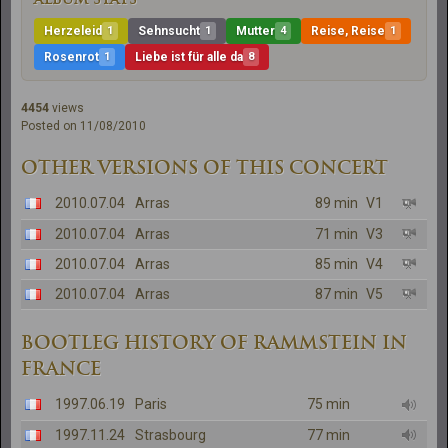
Herzeleid
1
Sehnsucht
1
Mutter
4
Reise, Reise
1
Rosenrot
1
Liebe ist für alle da
8
4454
views
Posted on 11/08/2010
OTHER VERSIONS OF THIS CONCERT
2010.07.04
Arras
89 min
V1
2010.07.04
Arras
71 min
V3
2010.07.04
Arras
85 min
V4
2010.07.04
Arras
87 min
V5
BOOTLEG HISTORY OF RAMMSTEIN IN
FRANCE
1997.06.19
Paris
75 min
1997.11.24
Strasbourg
77 min