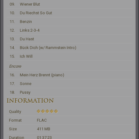
09.
Wiener Blut
10.
Du Riechst So Gut
11.
Benzin
12.
Links 2-3-4
13.
Du Hast
14.
Bück Dich (w/ Rammstein Intro)
15.
Ich Will
Encore
16.
Mein Herz Brennt (piano)
17.
Sonne
18.
Pussy
INFORMATION
Quality
Format
FLAC
Size
411 MB
Duration
01:37:23