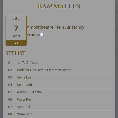
RAMMSTEIN
JUL
7
Amphithéâtre Plein Air, Nancy
France
2013
V1
SETLIST
01.
Ich Tu Dir Weh
02.
Wollt Ihr Das Bett In Flammen Sehen?
03.
Keine Lust
04.
Sehnsucht
05.
Asche Zu Asche
06.
Feuer Frei!
07.
Mein Teil
08.
Ohne Dich