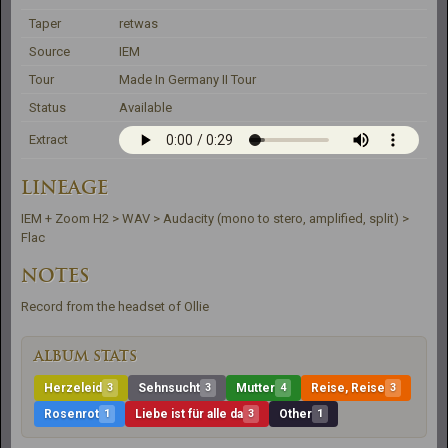
Taper
retwas
Source
IEM
Tour
Made In Germany II Tour
Status
Available
Extract
LINEAGE
IEM + Zoom H2 > WAV > Audacity (mono to stero, amplified, split) > 
Flac
NOTES
Record from the headset of Ollie
ALBUM STATS
Herzeleid
3
Sehnsucht
3
Mutter
4
Reise, Reise
3
Rosenrot
1
Liebe ist für alle da
3
Other
1