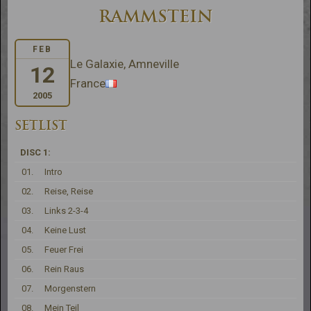
RAMMSTEIN
FEB
Le Galaxie, Amneville
12
France
2005
SETLIST
DISC 1:
01.
Intro
02.
Reise, Reise
03.
Links 2-3-4
04.
Keine Lust
05.
Feuer Frei
06.
Rein Raus
07.
Morgenstern
08.
Mein Teil