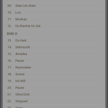
09.
Stein Um Stein
10.
Los
11.
Moskau
12.
Du Riechst So Gut
DISC 2:
13.
Du Hast
14.
Sehnsucht
15.
Amerika
16.
Pause
17.
Rammstein
18.
Sonne
19.
Ich Will
20.
Pause
21.
Ohne Dich
22.
Stripped
23.
Outro