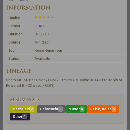
INFORMATION
Quality
Format
FLAC
Duration
01:55:10
Source
Minidisc
Tour
Reise Reise Tour
Status
Available
LINEAGE
Sharp MD-MT877 > Sony ECM 719 mics > M-audio 1814 > Pro Tools M-
Powered 8 > CDwave > CD(1)
ALBUM STATS
Herzeleid
2
Sehnsucht
2
Mutter
5
Reise, Reise
9
Other
1