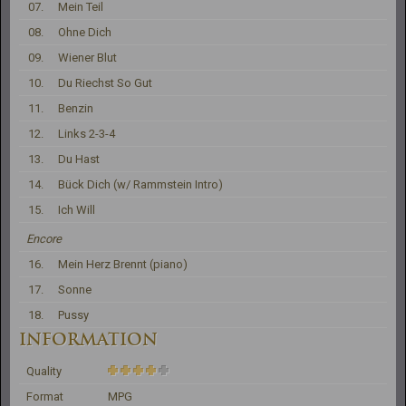
07.
Mein Teil
08.
Ohne Dich
09.
Wiener Blut
10.
Du Riechst So Gut
11.
Benzin
12.
Links 2-3-4
13.
Du Hast
14.
Bück Dich (w/ Rammstein Intro)
15.
Ich Will
Encore
16.
Mein Herz Brennt (piano)
17.
Sonne
18.
Pussy
INFORMATION
Quality
Format
MPG