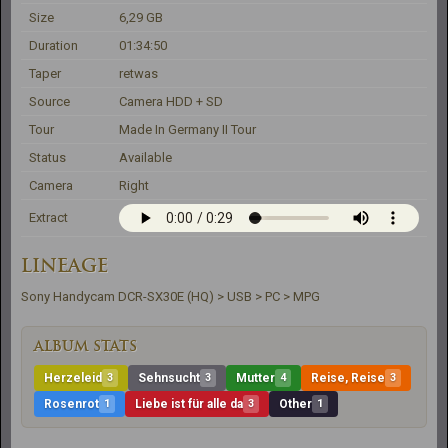
Size
6,29 GB
Duration
01:34:50
Taper
retwas
Source
Camera HDD + SD
Tour
Made In Germany II Tour
Status
Available
Camera
Right
Extract
LINEAGE
Sony Handycam DCR-SX30E (HQ) > USB > PC > MPG
ALBUM STATS
Herzeleid
3
Sehnsucht
3
Mutter
4
Reise, Reise
3
Rosenrot
1
Liebe ist für alle da
3
Other
1