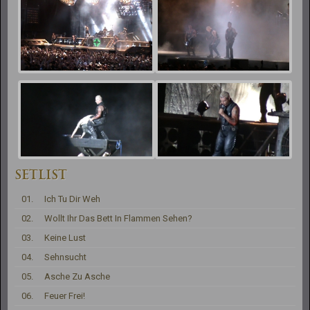
SETLIST
01.
Ich Tu Dir Weh
02.
Wollt Ihr Das Bett In Flammen Sehen?
03.
Keine Lust
04.
Sehnsucht
05.
Asche Zu Asche
06.
Feuer Frei!