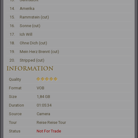
14.
Amerika
15.
Rammstein (cut)
16.
Sonne (cut)
17.
Ich Will
18.
Ohne Dich (cut)
19.
Mein Herz Brennt (cut)
20.
Stripped (cut)
INFORMATION
Quality
Format
VOB
Size
1,84 GB
Duration
01:05:34
Source
Camera
Tour
Reise Reise Tour
Status
Not For Trade