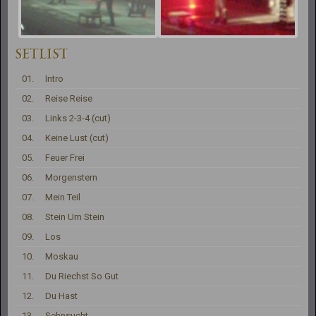
SETLIST
01.
Intro
02.
Reise Reise
03.
Links 2-3-4 (cut)
04.
Keine Lust (cut)
05.
Feuer Frei
06.
Morgenstern
07.
Mein Teil
08.
Stein Um Stein
09.
Los
10.
Moskau
11.
Du Riechst So Gut
12.
Du Hast
13.
Sehnsucht