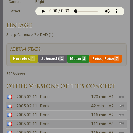
Camera
Right
Extract
LINEAGE
Sharp Camera > ? > DVD (1)
ALBUM STATS
Herzeleid
1
Sehnsucht
2
Mutter
2
Reise, Reise
7
5206
views
OTHER VERSIONS OF THIS CONCERT
2005.02.11
Paris
120 min
V1
2005.02.11
Paris
42 min
V2
2005.02.11
Paris
116 min
V2
2005.02.11
Paris
111 min
V3
2005.02.11
Paris
116 min
V3