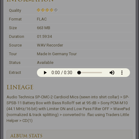
Quality
Format
FLAC
Size
663 MB
Duration
01:59:34
Source
WAV Recorder
Tour
Made In Germany Tour
Status
Available
Extract
LINEAGE
Audio Technica SP-CMC-2 Cardioid Mics (sewn into shirt collar) > SP-
SPSB-11 Battery Box with Bass Rolloff set at 95 dB > Sony PCM-M10 
(44.1 MHz/16 bit) with Limiter ON and Low Pass Filter OFF > WavePad 
(normalized & track splitting) > converted to .flac using Traders Little 
Helper > CD(1)
ALBUM STATS