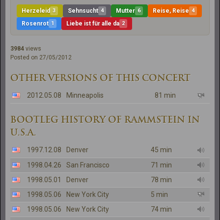
Herzeleid
3
Sehnsucht
4
Mutter
6
Reise, Reise
4
Rosenrot
1
Liebe ist für alle da
2
3984
views
Posted on 27/05/2012
OTHER VERSIONS OF THIS CONCERT
2012.05.08
Minneapolis
81 min
BOOTLEG HISTORY OF RAMMSTEIN IN
U.S.A.
1997.12.08
Denver
45 min
1998.04.26
San Francisco
71 min
1998.05.01
Denver
78 min
1998.05.06
New York City
5 min
1998.05.06
New York City
74 min