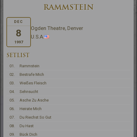
RAMMSTEIN
DEC
Ogden Theatre, Denver
8
U.S.A.
1997
SETLIST
01.
Rammstein
02.
Bestrafe Mich
03.
Weißes Fleisch
04.
Sehnsucht
05.
Asche Zu Asche
06.
Heirate Mich
07.
Du Riechst So Gut
08.
Du Hast
09.
Bück Dich