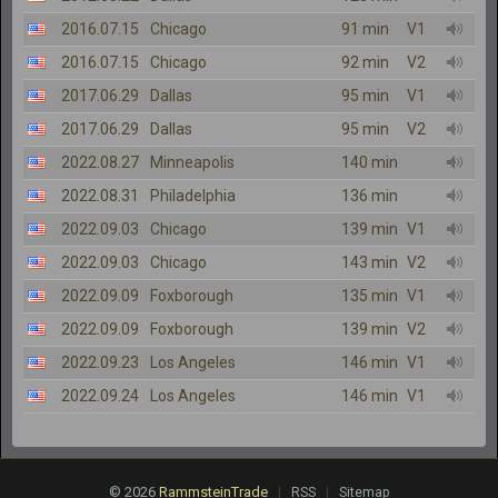
2016.07.15
Chicago
91 min
V1
2016.07.15
Chicago
92 min
V2
2017.06.29
Dallas
95 min
V1
2017.06.29
Dallas
95 min
V2
2022.08.27
Minneapolis
140 min
2022.08.31
Philadelphia
136 min
2022.09.03
Chicago
139 min
V1
2022.09.03
Chicago
143 min
V2
2022.09.09
Foxborough
135 min
V1
2022.09.09
Foxborough
139 min
V2
2022.09.23
Los Angeles
146 min
V1
2022.09.24
Los Angeles
146 min
V1
© 2026
RammsteinTrade
|
|
RSS
Sitemap