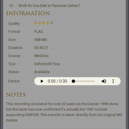
10.
Wollt Ihr Das Bett In Flammen Sehen?
INFORMATION
Quality
Format
FLAC
Size
458 MB
Duration
00:45:27
Source
MiniDisc
Tour
Sehnsucht Tour
Status
Available
Extract
NOTES
This recording circulated for over 20 years as the Denver 1998 show, 
but the taper has now confirmed it's actually the 1997 concert 
supporting KMFDM. This transfer is taken directly from his original MD 
master