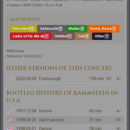
> Fades > WAV 24 Bit > TLH > FL8
ALBUM STATS
Herzeleid
3
Sehnsucht
2
Mutter
4
Reise, Reise
1
Liebe ist für alle da
1
Untitled
5
Zeit
4
Other
1
1913
views
Posted on 15/09/2022
OTHER VERSIONS OF THIS CONCERT
2022.09.09
Foxborough
139 min
V2
BOOTLEG HISTORY OF RAMMSTEIN IN
U.S.A.
1997.12.08
Denver
45 min
1998.04.26
San Francisco
71 min
1998.05.01
Denver
78 min