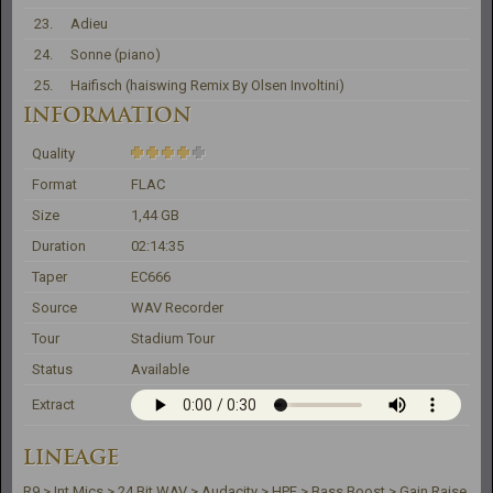
23.
Adieu
24.
Sonne (piano)
25.
Haifisch (haiswing Remix By Olsen Involtini)
INFORMATION
Quality
Format
FLAC
Size
1,44 GB
Duration
02:14:35
Taper
EC666
Source
WAV Recorder
Tour
Stadium Tour
Status
Available
Extract
LINEAGE
R9 > Int Mics > 24 Bit WAV > Audacity > HPF > Bass Boost > Gain Raise 