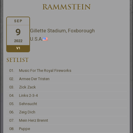
RAMMSTEIN
SEP
9
Gillette Stadium, Foxborough
U.S.A.
2022
V1
SETLIST
01.
Music For The Royal Fireworks
02.
Armee Der Tristen
03.
Zick Zack
04.
Links 2-3-4
05.
Sehnsucht
06.
Zeig Dich
07.
Mein Herz Brennt
08.
Puppe