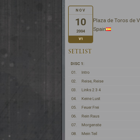
NOV
10
Plaza de Toros de V
Spain
2004
V1
SETLIST
DISC 1:
01.
Intro
02.
Reise, Reise
03.
Links 2 3 4
04.
Keine Lust
05.
Feuer Frei
06.
Rein Raus
07.
Morgenste
08.
Mein Teil