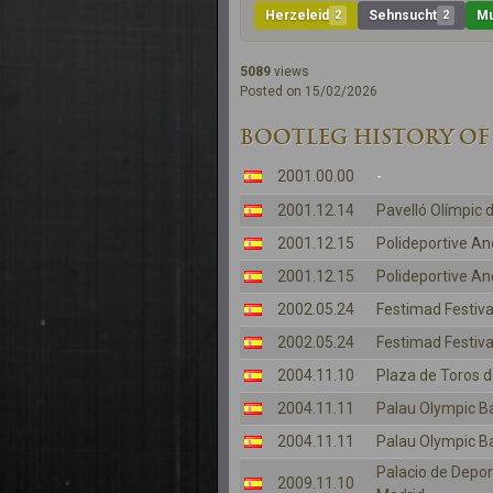
Herzeleid
2
Sehnsucht
2
Mu
5089
views
Posted on 15/02/2026
BOOTLEG HISTORY OF
2001.00.00
-
2001.12.14
Pavelló Olímpic 
2001.12.15
Polideportive A
2001.12.15
Polideportive A
2002.05.24
Festimad Festiva
2002.05.24
Festimad Festiva
2004.11.10
Plaza de Toros d
2004.11.11
Palau Olympic B
2004.11.11
Palau Olympic B
Palacio de Depo
2009.11.10