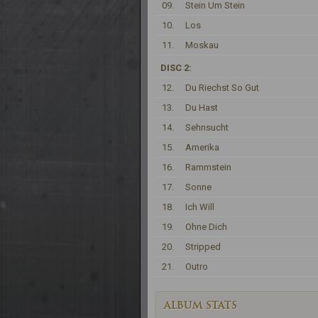
09.
Stein Um Stein
10.
Los
11.
Moskau
DISC 2:
12.
Du Riechst So Gut
13.
Du Hast
14.
Sehnsucht
15.
Amerika
16.
Rammstein
17.
Sonne
18.
Ich Will
19.
Ohne Dich
20.
Stripped
21.
Outro
ALBUM STATS