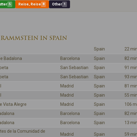
tter
5
Reise, Reise
8
Other
1
 RAMMSTEIN IN SPAIN
Spain
22 mi
de Badalona
Barcelona
Spain
82 mi
noeta
San Sebastian
Spain
91 mi
noeta
San Sebastian
Spain
93 mi
l
Madrid
Spain
81 mi
l
Madrid
Spain
55 mi
e Vista Alegre
Madrid
Spain
106 m
adalona
Barcelona
Spain
82 mi
adalona
Barcelona
Spain
13 mi
rtes de la Comunidad de
Madrid
Spain
59 mi