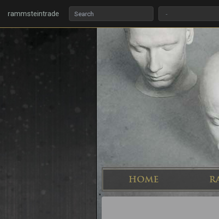
rammsteintrade
HOME
R