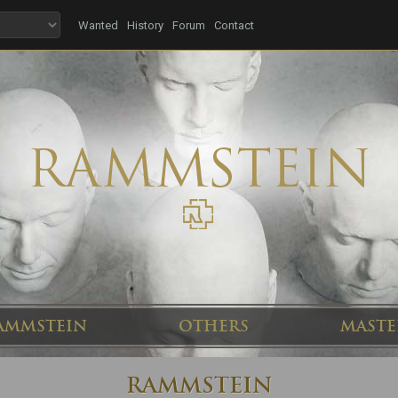
Wanted
History
Forum
Contact
AMMSTEIN
OTHERS
MASTE
RAMMSTEIN