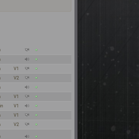
n
n
n
V1
n
V2
n
n
V1
in
V1
n
V1
n
V2
n