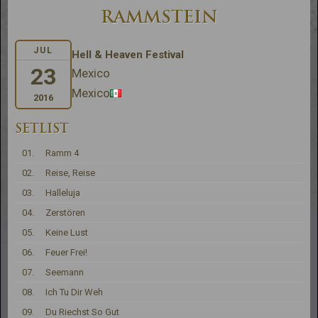
RAMMSTEIN
JUL
Hell & Heaven Festival
23
Mexico
Mexico
2016
SETLIST
01.
Ramm 4
02.
Reise, Reise
03.
Halleluja
04.
Zerstören
05.
Keine Lust
06.
Feuer Frei!
07.
Seemann
08.
Ich Tu Dir Weh
09.
Du Riechst So Gut