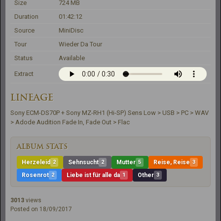
Size
724 MB
Duration
01:42:12
Source
MiniDisc
Tour
Wieder Da Tour
Status
Available
Extract
LINEAGE
Sony ECM-DS70P + Sony MZ-RH1 (Hi-SP) Sens Low > USB > PC > WAV 
> Adode Audition Fade In, Fade Out > Flac
ALBUM STATS
Herzeleid
2
Sehnsucht
2
Mutter
5
Reise, Reise
3
Rosenrot
2
Liebe ist für alle da
1
Other
3
3013
views
Posted on 18/09/2017