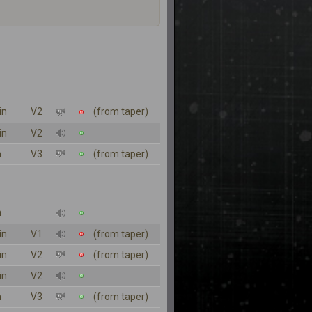
in
V2
(from taper)
in
V2
n
V3
(from taper)
n
in
V1
(from taper)
in
V2
(from taper)
in
V2
n
V3
(from taper)