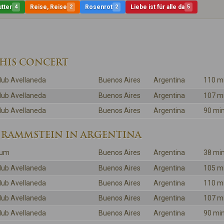
tter
4
Reise, Reise
2
Rosenrot
2
Liebe ist für alle da
5
THIS CONCERT
lub Avellaneda
Buenos Aires
Argentina
110 m
lub Avellaneda
Buenos Aires
Argentina
107 m
lub Avellaneda
Buenos Aires
Argentina
90 mi
 RAMMSTEIN IN ARGENTINA
ium
Buenos Aires
Argentina
38 mi
lub Avellaneda
Buenos Aires
Argentina
105 m
lub Avellaneda
Buenos Aires
Argentina
110 m
lub Avellaneda
Buenos Aires
Argentina
107 m
lub Avellaneda
Buenos Aires
Argentina
90 mi