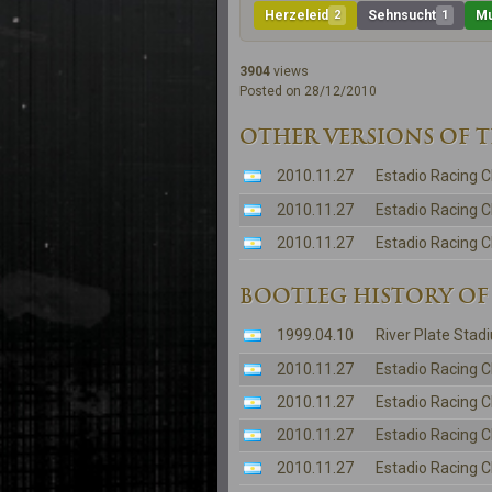
Herzeleid
2
Sehnsucht
1
Mu
3904
views
Posted on 28/12/2010
OTHER VERSIONS OF 
2010.11.27
Estadio Racing C
2010.11.27
Estadio Racing C
2010.11.27
Estadio Racing C
BOOTLEG HISTORY OF
1999.04.10
River Plate Stad
2010.11.27
Estadio Racing C
2010.11.27
Estadio Racing C
2010.11.27
Estadio Racing C
2010.11.27
Estadio Racing C