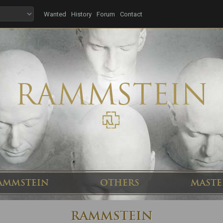
Wanted
History
Forum
Contact
AMMSTEIN
OTHERS
MASTE
RAMMSTEIN