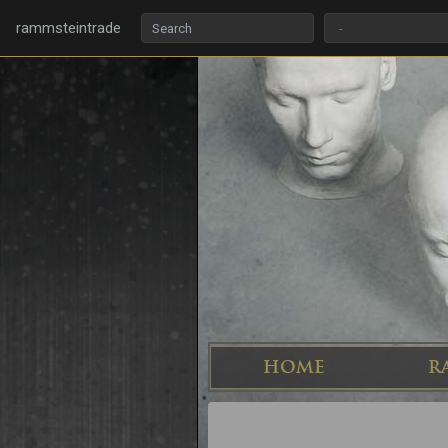
rammsteintrade
HOME
R