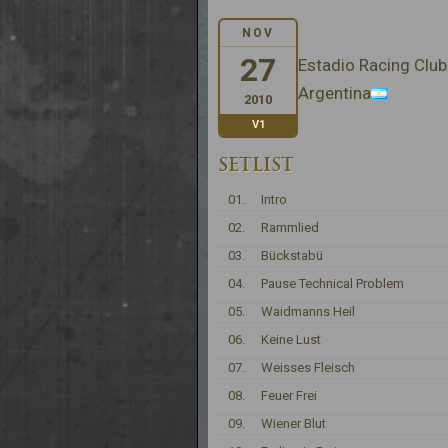
NOV
27
Estadio Racing Club
Argentina
2010
V1
SETLIST
01.
Intro
02.
Rammlied
03.
Bückstabü
04.
Pause Technical Problem
05.
Waidmanns Heil
06.
Keine Lust
07.
Weisses Fleisch
08.
Feuer Frei
09.
Wiener Blut