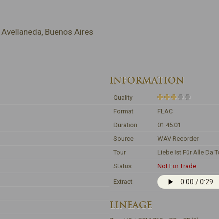
 Avellaneda, Buenos Aires
INFORMATION
Quality
Format
FLAC
Duration
01:45:01
Source
WAV Recorder
Tour
Liebe Ist Für Alle Da T
Status
Not For Trade
Extract
LINEAGE