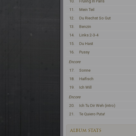
10.
Fruling In Paris
11.
Mein Teil
12.
Du Riechst So Gut
13.
Benzin
14.
Links 2-3-4
15.
Du Hast
16.
Pussy
Encore
17.
Sonne
18.
Haifisch
19.
Ich Will
Encore
20.
Ich Tu Dir Weh (intro)
21.
Te Quiero Puta!
ALBUM STATS