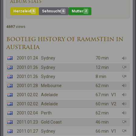
ALBUM STATS
Herzeleid
6
Sehnsucht
6
Mutter
2
4697
views
BOOTLEG HISTORY OF RAMMSTEIN IN
AUSTRALIA
2001.01.24
Sydney
70 min
2001.01.26
Sydney
12 min
2001.01.26
Sydney
8 min
2001.01.28
Melbourne
62 min
2001.02.02
Adelaide
67 min
V1
2001.02.02
Adelaide
60 min
V2
2001.02.04
Perth
62 min
2011.01.23
Gold Coast
46 min
2011.01.27
Sydney
66 min
V1